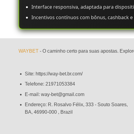
Interface responsiva, adaptada para disposit
Incentivos contínuos com bônus, cashback e 
Como Funciona A Experiência
Se cadastrar na Waybet é simples e rápido. Pens
WAYBET
- O caminho certo para suas apostas. Explor
Clique em “Cadastre-se” na página inicial.
Insira suas informações básicas, como nome, 
Site: https://way-bet.br.com/
Crie uma senha forte e confirme seus dados.
Telefone:
21971053384
Aceite nossos termos de uso, confira e concl
E-mail:
way-bet@gmail.com
Após essa etapa, você poderá realizar seu pr
Endereço:
R. Rosalvo Félix, 333 - Souto Soares,
imediata para o Pix, permitindo que você aposte
BA, 46990-000 , Brazil
Todos os dados são criptografados, garantind
sempre disponível para apoiar você.