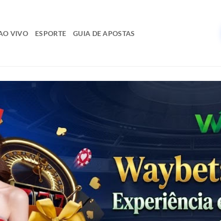
AO VIVO
ESPORTE
GUIA DE APOSTAS